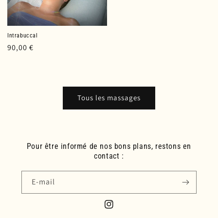
Intrabuccal
Prix
90,00 €
habituel
Tous les massages
Pour être informé de nos bons plans, restons en
contact :
E-mail
Instagram