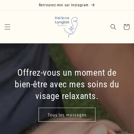
et
Retrouvez-moi sur Instagram
passer
au
contenu
Panier
Offrez-vous un moment de
bien-être avec mes soins du
visage relaxants.
Tous les massages